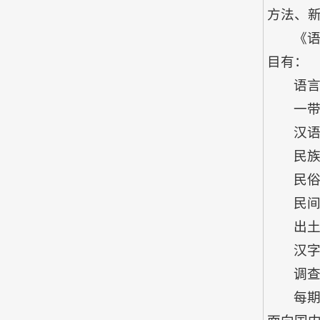
方法、
《
目有：
语
一
汉
民
民
民
出
汉
调
每期