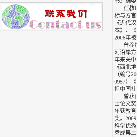
书》编委
任教以
标与方言
《近代汉
本》、《
2006
曾参加
河沿岸方
年来关中
《西北地
（编号2
0957
担中国社
曾获得多
士论文奖
年获教育
奖。20
科学优秀
秀成果二