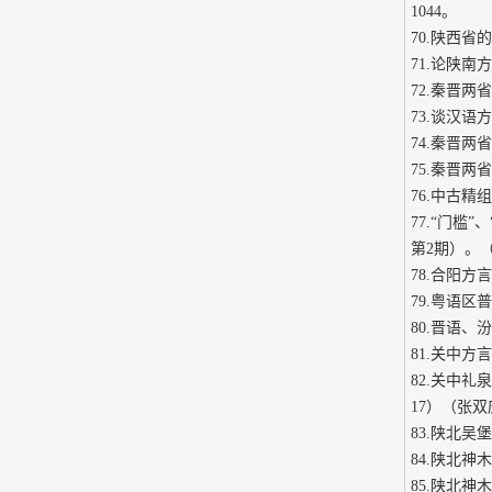
1044。
70.陕西省
71.论陕南
72.秦晋
73.谈汉语
74.秦晋两
75.秦晋两
76.中古
77.“门
第2期）。
78.合阳方
79.粤语区
80.晋语、
81.关中方
82.关中
17）（张
83.陕北吴
84.陕北神
85.陕北神