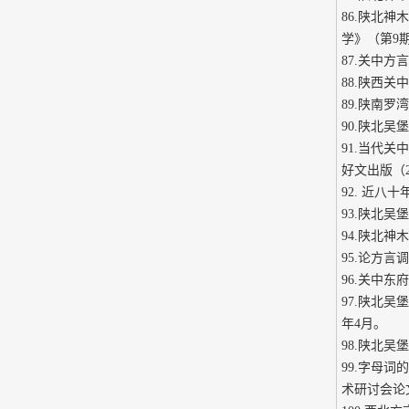
86.陕北神
学》（第9
87.关中方
88.陕西关
89.陕南罗
90.陕北吴
91.当代
好文出版（20
92. 近八
93.陕北吴
94.陕北神
95.论方言
96.关中
97.陕北
年4月。
98.陕北吴
99.字母
术研讨会论