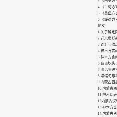
3.《西安
4.《白河方
5.《吴堡
6.《绥德
论文：
1.关于确定
2.词义褒贬
3.词汇与修
4.神木方言
5.神木方
6.晋语圪头
7.简论突
8.紧缩句与
9.内蒙古
10.内蒙
11.神木话
12内蒙古
13.神木
14.内蒙