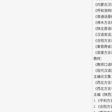
《内蒙古汉
《呼和浩特
《普通话基
《神木方言研
《陕北晋语
《汉语官话方
《合阳方言
《秦晋两省
《吴堡方言
教材：
《教师口语
《现代汉语
主编论文集
《西北方言
《西北方言
主编《陕西
1.《平利方
2.《合阳