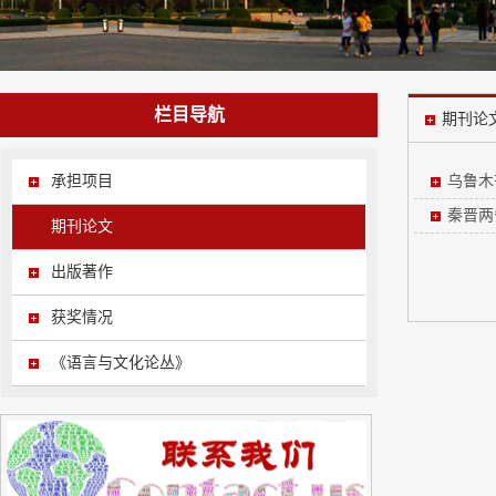
栏目导航
期刊论
承担项目
乌鲁木
秦晋两
期刊论文
出版著作
获奖情况
《语言与文化论丛》