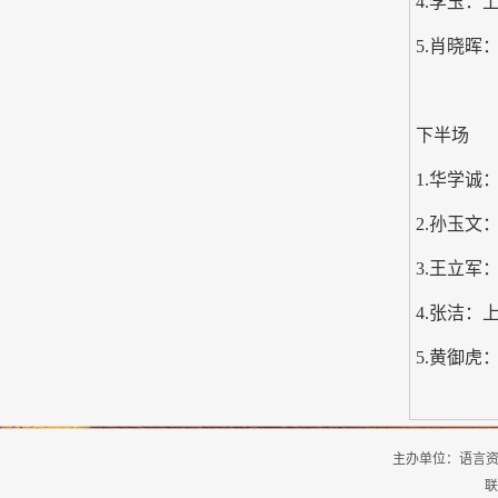
4.李玉：
5.肖晓晖
下半场
1.华学诚
2.孙玉文：
3.王立军
4.张洁
5.黄御
主办单位：
语言
联