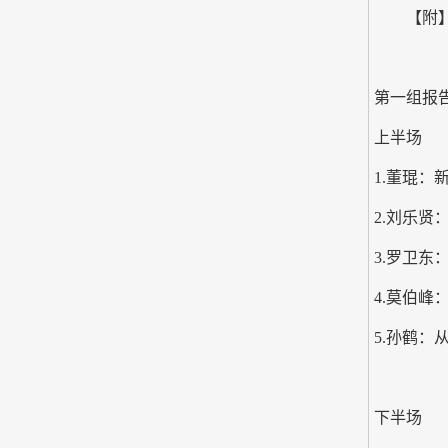
【附】
第一组报
上半场
1.董琨
2.刘乐贤
3.罗卫东
4.莫伯
5.孙鹤
下半场