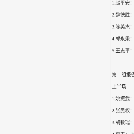
1.赵平安
2.魏德
3.陈英杰
4.郭永秉
5.王志平
第二组报
上半场
1.姚振武
2.张民
3.胡敕瑞